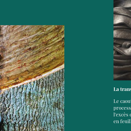
La tran
Le caou
process
l'excès 
en feuil