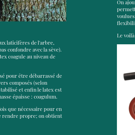
On ajou
permett
voulues 
flexibil
Le voilà
x laticifères de l'arbre,
pas confondre avec la sève).
atex coagule au niveau de
misé pour être débarrassé de
vers composés (selon
stabilisé et enfin le latex est
masse épaisse : coagulum.
fois que nécessaire pour en
e rendre propre; on obtient