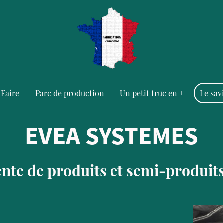
-Faire
Parc de production
Un petit truc en +
Le sav
EVEA SYSTEMES
vente de produits et semi-produi